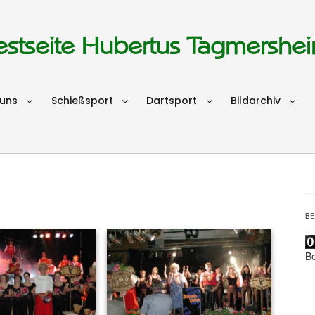
estseite Hubertus Tagmershe
 uns
Schießsport
Dartsport
Bildarchiv
B
B